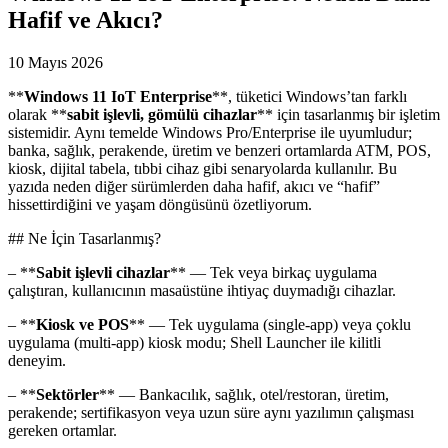
Hafif ve Akıcı?
10 Mayıs 2026
**
Windows 11 IoT Enterprise
**, tüketici Windows’tan farklı
olarak **
sabit işlevli, gömülü cihazlar
** için tasarlanmış bir işletim
sistemidir. Aynı temelde Windows Pro/Enterprise ile uyumludur;
banka, sağlık, perakende, üretim ve benzeri ortamlarda ATM, POS,
kiosk, dijital tabela, tıbbi cihaz gibi senaryolarda kullanılır. Bu
yazıda neden diğer sürümlerden daha hafif, akıcı ve “hafif”
hissettirdiğini ve yaşam döngüsünü özetliyorum.
## Ne İçin Tasarlanmış?
– **
Sabit işlevli cihazlar
** — Tek veya birkaç uygulama
çalıştıran, kullanıcının masaüstüne ihtiyaç duymadığı cihazlar.
– **
Kiosk ve POS
** — Tek uygulama (single-app) veya çoklu
uygulama (multi-app) kiosk modu; Shell Launcher ile kilitli
deneyim.
– **
Sektörler
** — Bankacılık, sağlık, otel/restoran, üretim,
perakende; sertifikasyon veya uzun süre aynı yazılımın çalışması
gereken ortamlar.