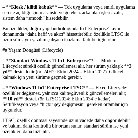
– **
Kiosk / kilitli kabuk
** — Tek uygulama veya sınırlı uygulama
seti ile açıldığı için masaüstü ve gereksiz arka plan işleri azalır;
sistem daha “smooth” hissedebilir.
Bu özellikler, doğru yapılandırıldığında IoT Enterprise’ı aynı
donanımda “daha hafif ve akıcı” hissettirebilir; özellikle LTSC ile
uzun süre aynı yazılım çalışan cihazlarda fark belirgin olur.
## Yaşam Döngüsü (Lifecycle)
– **
Standart Windows 11 IoT Enterprise
** — Modern
Lifecycle: sürekli özellik güncellemesi alır, her sürüm yaklaşık **
3
yıl
** desteklenir (ör. 24H2: Ekim 2024 – Ekim 2027). Güncel
kalmak için yeni sürüme geçmek gerekir.
– **
Windows 11 IoT Enterprise LTSC
** — Fixed Lifecycle:
özellikler değişmez, yalnızca kalite/güvenlik güncellemeleri alır;
**
10 yıl
** destek (ör. LTSC 2024: Ekim 2034’e kadar).
Sertifikasyon veya “hiçbir şey değişmesin” gereken ortamlar için
uygundur.
LTSC, özellik donması sayesinde uzun vadede daha öngörülebilir
ve bakımı daha kontrollü bir ortam sunar; standart sürüm ise yeni
özellikleri daha hızlı alır.