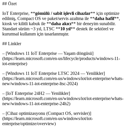
## Özet
IoT Enterprise, **
gömülü / sabit işlevli cihazlar
** için optimize
edilmiş, Compact OS ve paket/servis azaltma ile **
daha hafif
**,
kiosk ve kilitli kabuk ile **
daha akıcı
** bir deneyim sunabilir.
Standart sürüm ~3 yıl, LTSC **
10 yıl
** destek ile sektörel ve
kurumsal kullanım için tasarlanmıştır.
## Linkler
– [Windows 11 IoT Enterprise — Yaşam döngüsü]
(https://learn.microsoft.com/en-us/lifecycle/products/windows-11-
iot-enterprise)
– [Windows 11 IoT Enterprise LTSC 2024 — Yenilikler]
(https://learn.microsoft.com/en-us/windows/iot/iot-enterprise/whats-
new/windows-11-iot-enterprise-ltsc-2024)
– [IoT Enterprise 24H2 — Yenilikler]
(https://learn.microsoft.com/en-us/windows/iot/iot-enterprise/whats-
new/windows-11-iot-enterprise-24h2)
– [Cihaz optimizasyonu (Compact OS, servisler)]
(https://learn.microsoft.com/en-us/windows/iot/iot-
enterprise/optimize/overview)