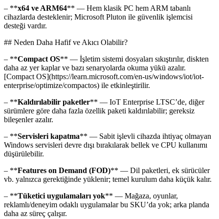
– **
x64 ve ARM64
** — Hem klasik PC hem ARM tabanlı
cihazlarda desteklenir; Microsoft Pluton ile güvenlik işlemcisi
desteği vardır.
## Neden Daha Hafif ve Akıcı Olabilir?
– **
Compact OS
** — İşletim sistemi dosyaları sıkıştırılır, diskten
daha az yer kaplar ve bazı senaryolarda okuma yükü azalır.
[Compact OS](https://learn.microsoft.com/en-us/windows/iot/iot-
enterprise/optimize/compactos) ile etkinleştirilir.
– **
Kaldırılabilir paketler
** — IoT Enterprise LTSC’de, diğer
sürümlere göre daha fazla özellik paketi kaldırılabilir; gereksiz
bileşenler azalır.
– **
Servisleri kapatma
** — Sabit işlevli cihazda ihtiyaç olmayan
Windows servisleri devre dışı bırakılarak bellek ve CPU kullanımı
düşürülebilir.
– **
Features on Demand (FOD)
** — Dil paketleri, ek sürücüler
vb. yalnızca gerektiğinde yüklenir; temel kurulum daha küçük kalır.
– **
Tüketici uygulamaları yok
** — Mağaza, oyunlar,
reklamlı/deneyim odaklı uygulamalar bu SKU’da yok; arka planda
daha az süreç çalışır.