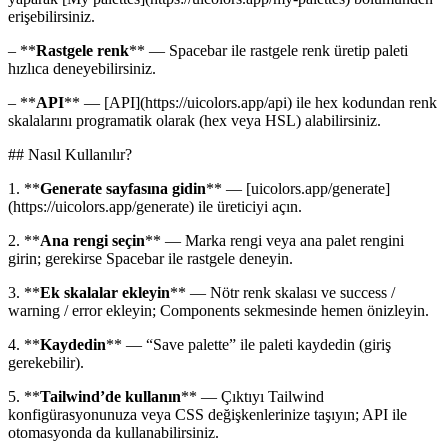
erişebilirsiniz.
– **
Rastgele renk
** — Spacebar ile rastgele renk üretip paleti
hızlıca deneyebilirsiniz.
– **
API
** — [API](https://uicolors.app/api) ile hex kodundan renk
skalalarını programatik olarak (hex veya HSL) alabilirsiniz.
## Nasıl Kullanılır?
1. **
Generate sayfasına gidin
** — [uicolors.app/generate]
(https://uicolors.app/generate) ile üreticiyi açın.
2. **
Ana rengi seçin
** — Marka rengi veya ana palet rengini
girin; gerekirse Spacebar ile rastgele deneyin.
3. **
Ek skalalar ekleyin
** — Nötr renk skalası ve success /
warning / error ekleyin; Components sekmesinde hemen önizleyin.
4. **
Kaydedin
** — “Save palette” ile paleti kaydedin (giriş
gerekebilir).
5. **
Tailwind’de kullanın
** — Çıktıyı Tailwind
konfigürasyonunuza veya CSS değişkenlerinize taşıyın; API ile
otomasyonda da kullanabilirsiniz.