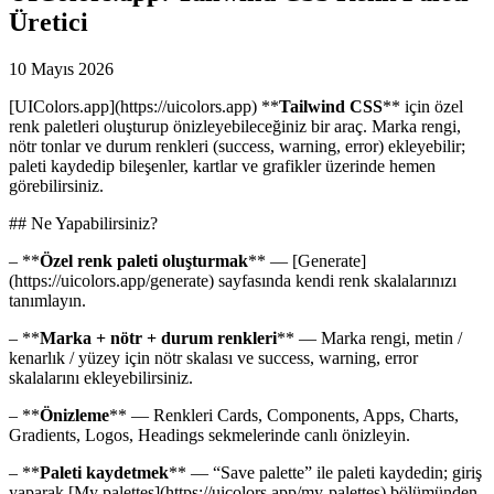
Üretici
10 Mayıs 2026
[UIColors.app](https://uicolors.app) **
Tailwind CSS
** için özel
renk paletleri oluşturup önizleyebileceğiniz bir araç. Marka rengi,
nötr tonlar ve durum renkleri (success, warning, error) ekleyebilir;
paleti kaydedip bileşenler, kartlar ve grafikler üzerinde hemen
görebilirsiniz.
## Ne Yapabilirsiniz?
– **
Özel renk paleti oluşturmak
** — [Generate]
(https://uicolors.app/generate) sayfasında kendi renk skalalarınızı
tanımlayın.
– **
Marka + nötr + durum renkleri
** — Marka rengi, metin /
kenarlık / yüzey için nötr skalası ve success, warning, error
skalalarını ekleyebilirsiniz.
– **
Önizleme
** — Renkleri Cards, Components, Apps, Charts,
Gradients, Logos, Headings sekmelerinde canlı önizleyin.
– **
Paleti kaydetmek
** — “Save palette” ile paleti kaydedin; giriş
yaparak [My palettes](https://uicolors.app/my-palettes) bölümünden