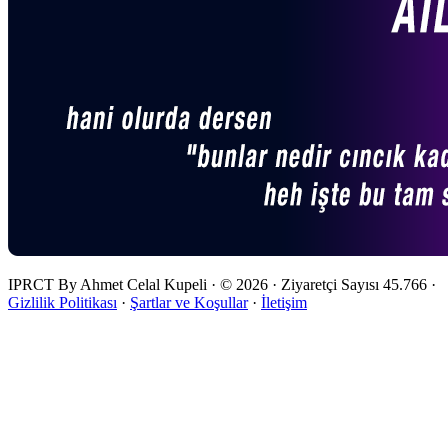
IPRCT By Ahmet Celal Kupeli
·
© 2026
·
Ziyaretçi Sayısı
45.766
·
Gizlilik Politikası
·
Şartlar ve Koşullar
·
İletişim