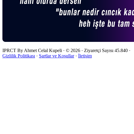
IPRCT By Ahmet Celal Kupeli
·
© 2026
·
Ziyaretçi Sayısı
45.840
·
Gizlilik Politikası
·
Şartlar ve Koşullar
·
İletişim